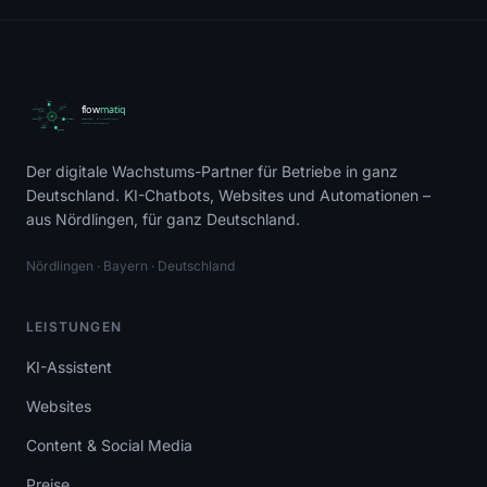
Der digitale Wachstums-Partner für Betriebe in ganz
Matiq
Deutschland. KI-Chatbots, Websites und Automationen –
KI-Assistent · Online
aus Nördlingen, für ganz Deutschland.
Hallo! Ich bin
Matiq
, der KI-Assistent
Nördlingen · Bayern · Deutschland
von Flowmatiq.
Wie kann ich dir helfen? Ich beantworte
LEISTUNGEN
alle Fragen zu KI-Chatbots, Websites
und Marketing-Automation.
KI-Assistent
Preise ansehen
Kontakt aufnehmen
Websites
Referenzen
Content & Social Media
Preise