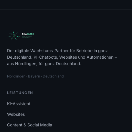
Der digitale Wachstums-Partner für Betriebe in ganz
Matiq
Deutschland. KI-Chatbots, Websites und Automationen –
KI-Assistent · Online
aus Nördlingen, für ganz Deutschland.
Hallo! Ich bin
Matiq
, der KI-Assistent
Nördlingen · Bayern · Deutschland
von Flowmatiq.
Wie kann ich dir helfen? Ich beantworte
LEISTUNGEN
alle Fragen zu KI-Chatbots, Websites
und Marketing-Automation.
KI-Assistent
Preise ansehen
Kontakt aufnehmen
Websites
Referenzen
Content & Social Media