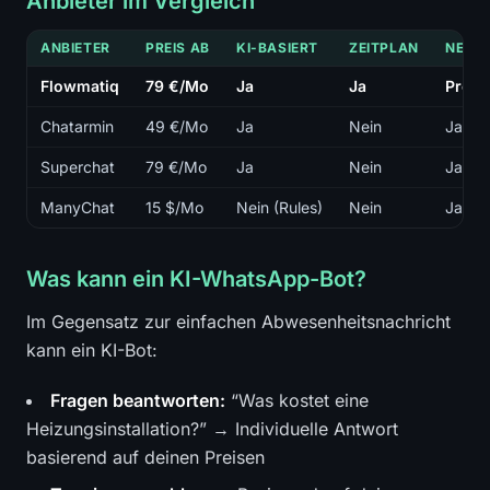
Anbieter im Vergleich
ANBIETER
PREIS AB
KI-BASIERT
ZEITPLAN
NEWS
Flowmatiq
79 €/Mo
Ja
Ja
Pro (
Chatarmin
49 €/Mo
Ja
Nein
Ja
Superchat
79 €/Mo
Ja
Nein
Ja
ManyChat
15 $/Mo
Nein (Rules)
Nein
Ja
Was kann ein KI-WhatsApp-Bot?
Im Gegensatz zur einfachen Abwesenheitsnachricht
kann ein KI-Bot:
Fragen beantworten:
“Was kostet eine
Heizungsinstallation?” → Individuelle Antwort
basierend auf deinen Preisen