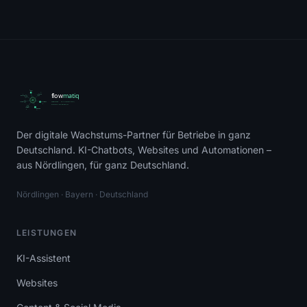
Der digitale Wachstums-Partner für Betriebe in ganz
Matiq
Deutschland. KI-Chatbots, Websites und Automationen –
KI-Assistent · Online
aus Nördlingen, für ganz Deutschland.
Hallo! Ich bin
Matiq
, der KI-Assistent
Nördlingen · Bayern · Deutschland
von Flowmatiq.
Wie kann ich dir helfen? Ich beantworte
LEISTUNGEN
alle Fragen zu KI-Chatbots, Websites
und Marketing-Automation.
KI-Assistent
Preise ansehen
Kontakt aufnehmen
Websites
Referenzen