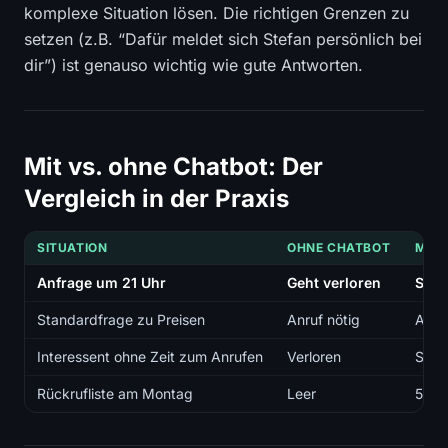
komplexe Situation lösen. Die richtigen Grenzen zu
setzen (z.B. “Dafür meldet sich Stefan persönlich bei
dir”) ist genauso wichtig wie gute Antworten.
Mit vs. ohne Chatbot: Der
Vergleich in der Praxis
SITUATION
OHNE CHATBOT
MIT 
Anfrage um 21 Uhr
Geht verloren
Sofo
Standardfrage zu Preisen
Anruf nötig
Auto
Interessent ohne Zeit zum Anrufen
Verloren
Schr
Rückrufliste am Montag
Leer
5–10 